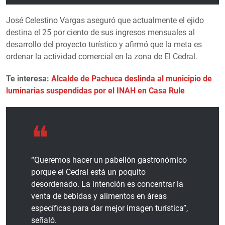
José Celestino Vargas aseguró que actualmente el ejido
destina el 25 por ciento de sus ingresos mensuales al
desarrollo del proyecto turístico y afirmó que la meta es
ordenar la actividad comercial en la zona de El Cedral.
Te interesa:
Alcalde de Pachuca deslinda al municipio de
luminarias suspendidas por el INAH en Casa Rule
“Queremos hacer un pabellón gastronómico
porque el Cedral está un poquito
desordenado. La intención es concentrar la
venta de bebidas y alimentos en áreas
específicas para dar mejor imagen turística”,
señaló.