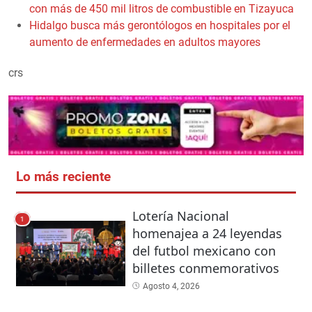
con más de 450 mil litros de combustible en Tizayuca
Hidalgo busca más gerontólogos en hospitales por el
aumento de enfermedades en adultos mayores
crs
Lo más reciente
Lotería Nacional
1
homenajea a 24 leyendas
del futbol mexicano con
billetes conmemorativos
Agosto 4, 2026