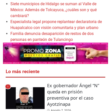
Siete municipios de Hidalgo se suman al Valle de
México: Además de Tolcayuca, ¿cuáles son y qué
cambiará?
Especialista legal propone replantear declaratoria de
Huapalcalco con visión comunitaria y plan urbano
Familia denuncia desaparición de restos de dos
personas en panteón de Tulancingo
Lo más reciente
Ex gobernador Ángel “N”
1
queda en prisión
preventiva por el caso
Ayotzinapa
Agosto 7, 2026