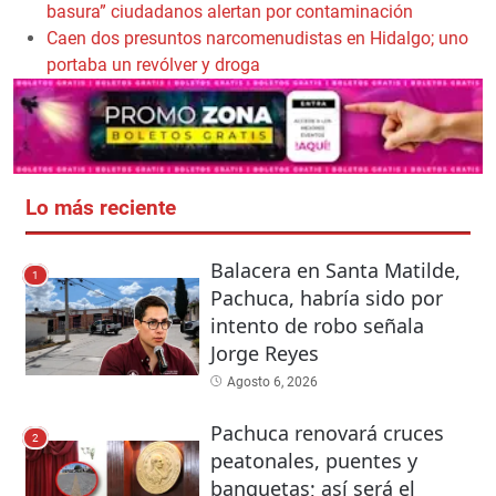
basura” ciudadanos alertan por contaminación
Caen dos presuntos narcomenudistas en Hidalgo; uno
portaba un revólver y droga
Lo más reciente
Balacera en Santa Matilde,
1
Pachuca, habría sido por
intento de robo señala
Jorge Reyes
Agosto 6, 2026
Pachuca renovará cruces
2
peatonales, puentes y
banquetas; así será el