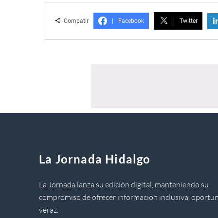
i
Compatir
|
Facebook
|
Twitter
La Jornada Hidalgo
La Jornada lanza su edición digital, manteniendo su
compromiso de ofrecer información inclusiva, oportun
veraz.