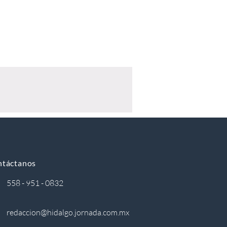
ntáctanos
558 - 951 - 0832
redaccion@hidalgo.jornada.com.mx