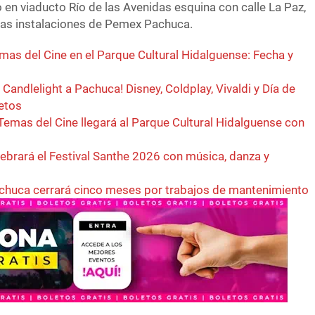
o en viaducto Río de las Avenidas esquina con calle La Paz,
 las instalaciones de Pemex Pachuca.
as del Cine en el Parque Cultural Hidalguense: Fecha y
 Candlelight a Pachuca! Disney, Coldplay, Vivaldi y Día de
etos
Temas del Cine llegará al Parque Cultural Hidalguense con
ebrará el Festival Santhe 2026 con música, danza y
achuca cerrará cinco meses por trabajos de mantenimiento