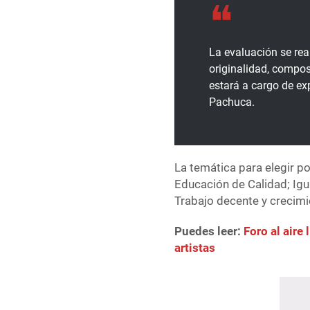
La evaluación se real
originalidad, composi
estará a cargo de exp
Pachuca.
La temática para elegir po
Educación de Calidad; Igu
Trabajo decente y crecimi
Puedes leer:
Foro al aire
artistas