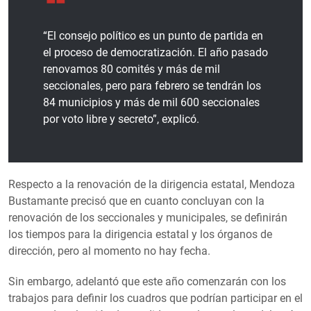
“El consejo político es un punto de partida en
el proceso de democratización. El año pasado
renovamos 80 comités y más de mil
seccionales, pero para febrero se tendrán los
84 municipios y más de mil 600 seccionales
por voto libre y secreto”, explicó.
Respecto a la renovación de la dirigencia estatal, Mendoza
Bustamante precisó que en cuanto concluyan con la
renovación de los seccionales y municipales, se definirán
los tiempos para la dirigencia estatal y los órganos de
dirección, pero al momento no hay fecha.
Sin embargo, adelantó que este año comenzarán con los
trabajos para definir los cuadros que podrían participar en el