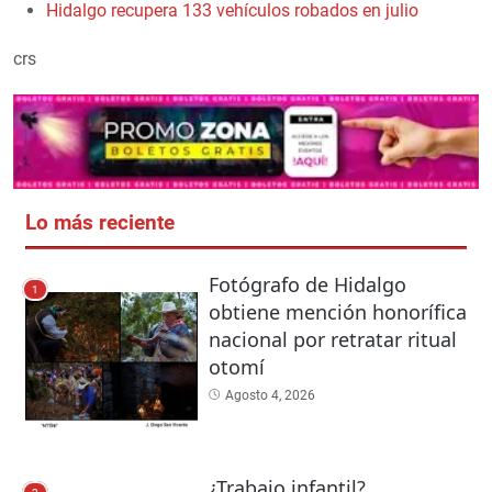
Hidalgo recupera 133 vehículos robados en julio
crs
Lo más reciente
Fotógrafo de Hidalgo
1
obtiene mención honorífica
nacional por retratar ritual
otomí
Agosto 4, 2026
¿Trabajo infantil?