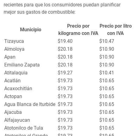
recientes para que los consumidores puedan planificar
mejor sus gastos de combustible:
Precio por
Precio por litro
Municipio
kilogramo con IVA
con IVA
Tizayuca
$19.40
$10.47
Almoloya
$20.18
$10.90
Apan
$20.18
$10.90
Emiliano Zapata
$20.18
$10.90
Atitalaquia
$19.27
$10.41
Acatlán
$19.73
$10.65
Acaxochitlán
$19.73
$10.65
Actopan
$19.73
$10.65
Agua Blanca de Iturbide
$19.73
$10.65
Ajacuba
$19.73
$10.65
Alfajayucan
$19.73
$10.65
Atotonilco de Tula
$19.73
$10.65
Atotonilco el Grande
$19.73
$10.65