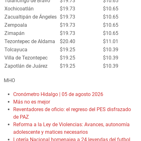
Tulancingo de Bravo
$19.73
$10.65
Xochicoatlán
$19.73
$10.65
Zacualtipán de Ángeles
$19.73
$10.65
Zempoala
$19.73
$10.65
Zimapán
$19.73
$10.65
Tezontepec de Aldama
$20.40
$11.01
Tolcayuca
$19.25
$10.39
Villa de Tezontepec
$19.25
$10.39
Zapotlán de Juárez
$19.25
$10.39
MHO
Cronómetro Hidalgo | 05 de agosto 2026
Más no es mejor
Reventadores de oficio: el regreso del PES disfrazado
de PAZ
Reforma a la Ley de Violencias: Avances, autonomía
adolescente y matices necesarios
Lotería Nacional homenajea a 24 leyendas del futbol