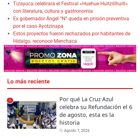
Tizayuca celebrará el Festival «Huehue Huitzilíhuitl»
con literatura, cultura y gastronomía
Ex gobernador Ángel “N” queda en prisión preventiva
por el caso Ayotzinapa
Estos proyectos fueron rechazados por habitantes de
Hidalgo, reconoce Menchaca
Lo más reciente
Por qué La Cruz Azul
1
celebra su Refundación el 6
de agosto, esta es la
historia
Agosto 7, 2026