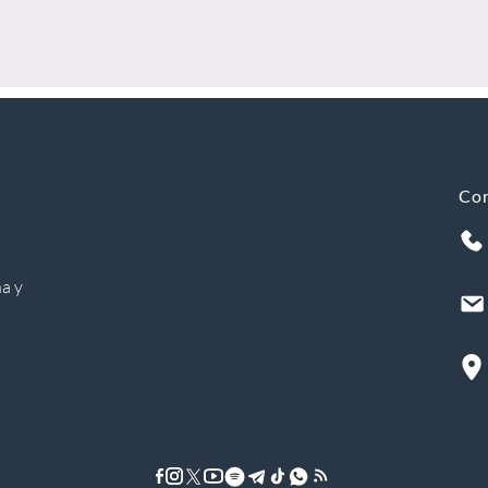
Co
a y