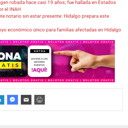
gen robada hace casi 19 años; fue hallada en Estados
or el INAH
e notario sin estar presente: Hidalgo prepara este
yo económico único para familias afectadas en Hidalgo
n