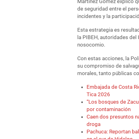
Martínez Gómez explicó qu
de seguridad entre el per
incidentes y la participaci
Esta estrategia es resultad
la PIBEH, autoridades del 
nosocomio.
Con estas acciones, la Pol
su compromiso de salvaguar
morales, tanto públicas co
Embajada de Costa Ric
Tica 2026
“Los bosques de Zacua
por contaminación
Caen dos presuntos na
droga
Pachuca: Reportan bal