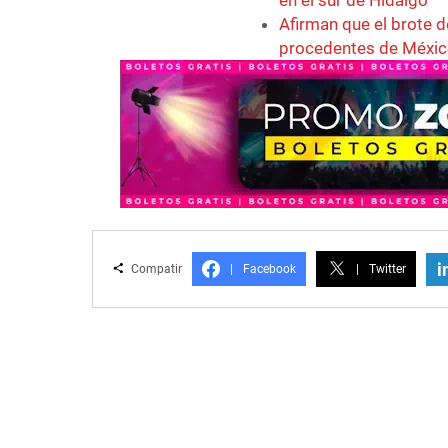
en el sur de Hidalgo
Afirman que el brote 
procedentes de Méxi
i
Compatir
|
Facebook
|
Twitter