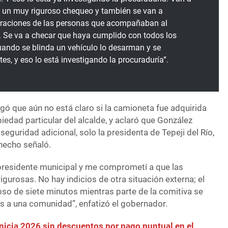
a un muy riguroso chequeo y también se van a
laraciones de las personas que acompañaban al
. Se va a checar que haya cumplido con todos los
uando se blinda un vehículo lo desarman y se
tes, y eso lo está investigando la procuraduría”.
gó que aún no está claro si la camioneta fue adquirida
piedad particular del alcalde, y aclaró que González
seguridad adicional, solo la presidenta de Tepeji del Río,
 hecho señaló.
l presidente municipal y me comprometí a que las
gurosas. No hay indicios de otra situación externa; el
pso de siete minutos mientras parte de la comitiva se
es a una comunidad”, enfatizó el gobernador.
nicia 2026 sin descuentos por pago puntual en el