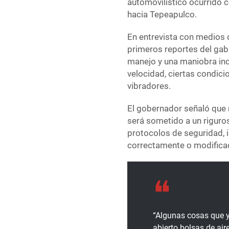
automovilístico ocurrido c
hacia Tepeapulco.
En entrevista con medios 
primeros reportes del gabi
manejo y una maniobra inc
velocidad, ciertas condicio
vibradores.
El gobernador señaló que n
será sometido a un riguros
protocolos de seguridad, i
correctamente o modifica
“Algunas cosas que y
abierto bolsas de air