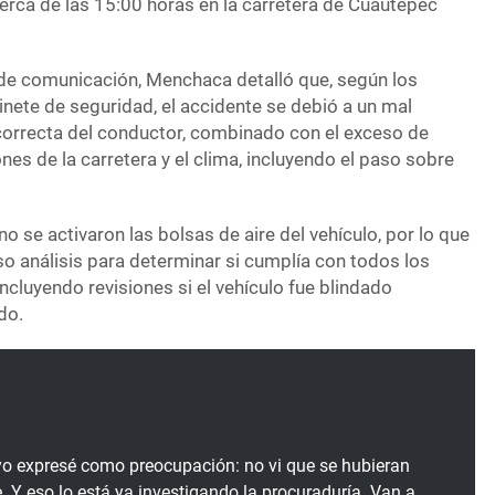
erca de las 15:00 horas en la carretera de Cuautepec
de comunicación, Menchaca detalló que, según los
nete de seguridad, el accidente se debió a un mal
orrecta del conductor, combinado con el exceso de
nes de la carretera y el clima, incluyendo el paso sobre
o se activaron las bolsas de aire del vehículo, por lo que
o análisis para determinar si cumplía con todos los
ncluyendo revisiones si el vehículo fue blindado
do.
o expresé como preocupación: no vi que se hubieran
e. Y eso lo está ya investigando la procuraduría. Van a