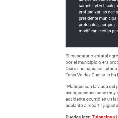
someter el vehículo 
profundizar las dec
presidente municipal
protocolos, porque c
modifican ciertas par
El mandatario estatal agre
por el municipio o era pro
Quiroz no había solicitado 
Tania Valdez Cuellar lo ha
“Platiqué con la viuda de
averiguaciones sean muy ri
accidente ocurrió en un la
adelantó a repartir juguet
Puedes leer:
Tulancingo i