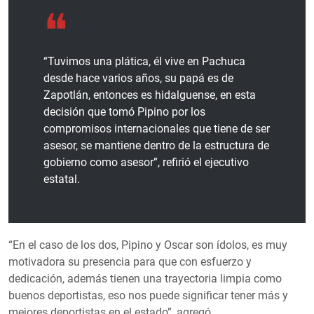
“Tuvimos una plática, él vive en Pachuca
desde hace varios años, su papá es de
Zapotlán, entonces es hidalguense, en esta
decisión que tomó Pipino por los
compromisos internacionales que tiene de ser
asesor, se mantiene dentro de la estructura de
gobierno como asesor”, refirió el ejecutivo
estatal.
“En el caso de los dos, Pipino y Oscar son ídolos, es muy
motivadora su presencia para que con esfuerzo y
dedicación, además tienen una trayectoria limpia como
buenos deportistas, eso nos puede significar tener más y
mejores deportistas en el estado”, agregó.