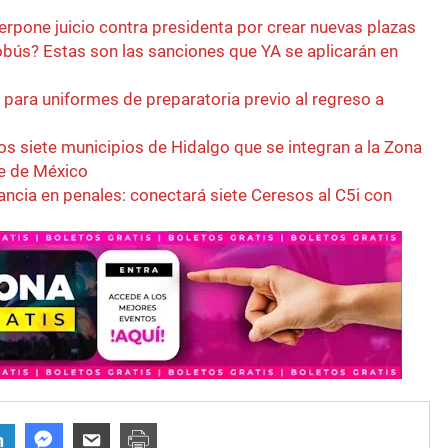
erpone juicio contra presidenta por crear nuevas plazas
zobús? Estas son las sanciones que YA se aplicarán en
n para uniformes de preparatoria previo al regreso a
 los siete municipios de Hidalgo que se integran a la Zona
le de México
lancia en penales: conectará siete Ceresos al C5i con
n