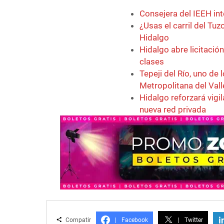
Consejera del IEEH int
¿Usas el carril del Tu
Hidalgo
Hidalgo abre licitació
clases
Tepeji del Río, uno de
Metropolitana del Val
Hidalgo reforzará vigi
nueva red privada
i
Compatir
|
Facebook
|
Twitter