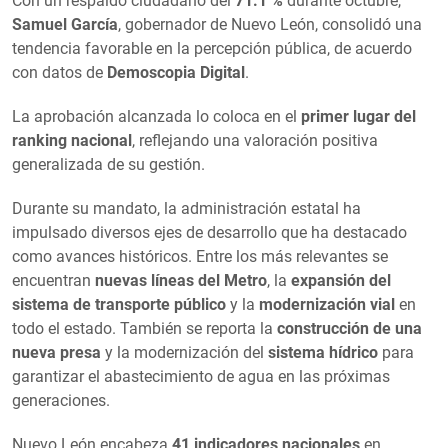
Con un respaldo ciudadano del
71.1 %
durante octubre,
Samuel García
, gobernador de Nuevo León, consolidó una
tendencia favorable en la percepción pública, de acuerdo
con datos de
Demoscopia Digital
.
La aprobación alcanzada lo coloca en el
primer lugar del
ranking nacional
, reflejando una valoración positiva
generalizada de su gestión.
Durante su mandato, la administración estatal ha
impulsado diversos ejes de desarrollo que ha destacado
como avances históricos. Entre los más relevantes se
encuentran
nuevas líneas del Metro
, la
expansión del
sistema de transporte público
y la
modernización vial
en
todo el estado. También se reporta la
construcción de una
nueva presa
y la modernización del
sistema hídrico
para
garantizar el abastecimiento de agua en las próximas
generaciones.
Nuevo León encabeza
41 indicadores nacionales
en