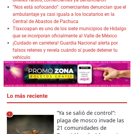
“Nos está sofocando”: comerciantes denuncian que el
ambulantaje ya casi iguala a los locatarios en la
Central de Abastos de Pachuca
Tlaxcoapan es uno de los siete municipios de Hidalgo
que se incorporan oficialmente al Valle de México
¡Cuidado en carretera! Guardia Nacional alerta por
falsos retenes y revela cuándo sí puede detener tu
vehículo
Lo más reciente
“Ya se salió de control”:
1
plaga de mosco invade las
21 comunidades de