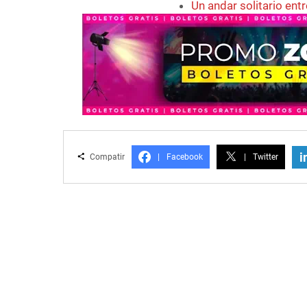
Un andar solitario ent
i
Compatir
|
Facebook
|
Twitter