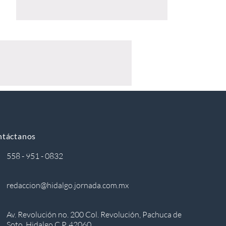
ntáctanos
558 - 951 - 0832
redaccion@hidalgo.jornada.com.mx
Av. Revolución no. 200 Col. Revolución, Pachuca de
Soto, Hidalgo C.P. 42060