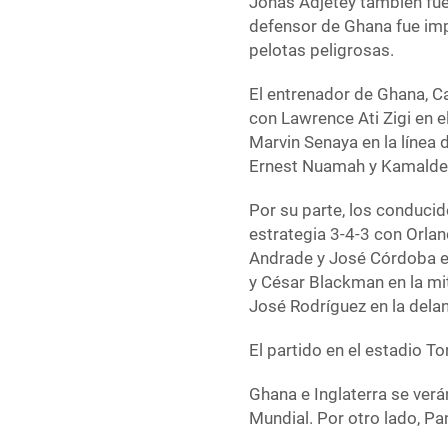
Jonas Adjetey también fue 
defensor de Ghana fue imp
pelotas peligrosas.
El entrenador de Ghana, C
con Lawrence Ati Zigi en 
Marvin Senaya en la línea 
Ernest Nuamah y Kamaldee
Por su parte, los conduci
estrategia 3-4-3 con Orla
Andrade y José Córdoba en
y César Blackman en la mi
José Rodrí­guez en la delan
El partido en el estadio To
Ghana e Inglaterra se verá
Mundial. Por otro lado, Pa