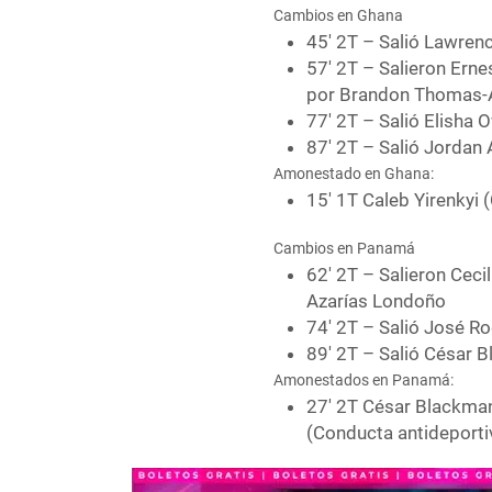
Cambios en Ghana
45′ 2T – Salió Lawrenc
57′ 2T – Salieron Er
por Brandon Thomas-
77′ 2T – Salió Elisha
87′ 2T – Salió Jordan
Amonestado en Ghana:
15′ 1T Caleb Yirenkyi 
Cambios en Panamá
62′ 2T – Salieron Ceci
Azarías Londoño
74′ 2T – Salió José Ro
89′ 2T – Salió César 
Amonestados en Panamá:
27′ 2T César Blackman
(Conducta antideporti