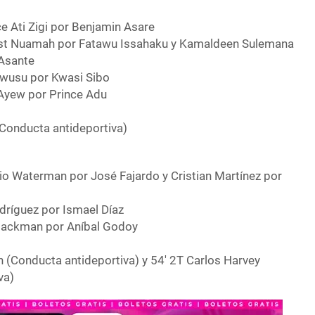
e Ati Zigi por Benjamin Asare
nest Nuamah por Fatawu Issahaku y Kamaldeen Sulemana
Asante
 Owusu por Kwasi Sibo
 Ayew por Prince Adu
(Conducta antideportiva)
lio Waterman por José Fajardo y Cristian Martínez por
drí­guez por Ismael Díaz
Blackman por Aníbal Godoy
 (Conducta antideportiva) y 54′ 2T Carlos Harvey
va)