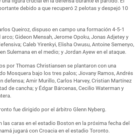
una figura crucial en la defensa durante el partido. El
ortante debido a que recuperó 2 pelotas y despejó 10
arlos Queiroz, dispuso en campo una formación 4-5-1
el arco; Gideon Mensah, Jerome Opoku, Jonas Adjetey y
defensiva; Caleb Yirenkyi, Elisha Owusu, Antoine Semenyo,
n Sulemana en el medio; y Jordan Ayew en el ataque.
dos por Thomas Christiansen se plantaron con una
ndo Mosquera bajo los tres palos; Jiovany Ramos, Andrés
 defensa; Amir Murillo, Carlos Harvey, Cristian Martínez
tad de cancha; y Édgar Bárcenas, Cecilio Waterman y
tera.
ronto fue dirigido por el árbitro Glenn Nyberg.
n las caras en el estadio Boston en la próxima fecha del
namá jugará con Croacia en el estadio Toronto.