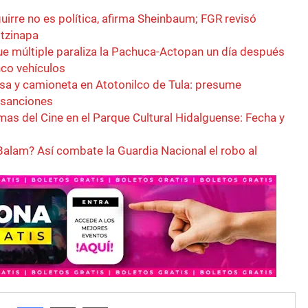
irre no es política, afirma Sheinbaum; FGR revisó
tzinapa
ue múltiple paraliza la Pachuca-Actopan un día después
nco vehículos
sa y camioneta en Atotonilco de Tula: presume
r sanciones
as del Cine en el Parque Cultural Hidalguense: Fecha y
Balam? Así combate la Guardia Nacional el robo al