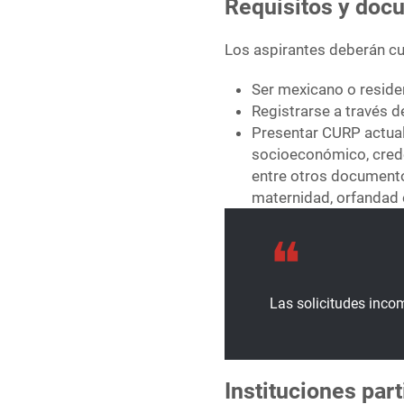
Requisitos y doc
Los aspirantes deberán cum
Ser mexicano o residen
Registrarse a través d
Presentar CURP actuali
socioeconómico, crede
entre otros documento
maternidad, orfandad 
Las solicitudes inco
Instituciones par