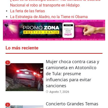
Nacional el robo al transporte en Hidalgo
La feria de las ferias
La Estrategia de Aladro, no la Tiene ni Obama
Lo más reciente
Mujer choca contra casa y
1
camioneta en Atotonilco
de Tula: presume
influencias para evitar
sanciones
Agosto 7, 2026
Concierto Grandes Temas
2