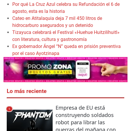
Por qué La Cruz Azul celebra su Refundación el 6 de
agosto, esta es la historia
Cateo en Atitalaquia deja 7 mil 450 litros de
hidrocarburo asegurados y un detenido
Tizayuca celebrará el Festival «Huehue Huitzilíhuitl»
con literatura, cultura y gastronomía
Ex gobernador Ángel “N” queda en prisión preventiva
por el caso Ayotzinapa
Lo más reciente
Empresa de EU está
1
construyendo soldados
robot para librar las
guerras del mañana con