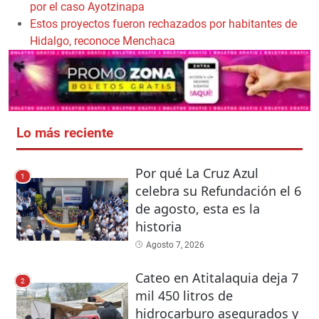
por el caso Ayotzinapa
Estos proyectos fueron rechazados por habitantes de
Hidalgo, reconoce Menchaca
Lo más reciente
Por qué La Cruz Azul
1
celebra su Refundación el 6
de agosto, esta es la
historia
Agosto 7, 2026
Cateo en Atitalaquia deja 7
2
mil 450 litros de
hidrocarburo asegurados y