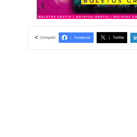
i
Compatir
|
Facebook
|
Twitter