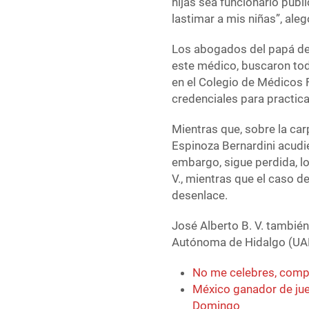
hijas sea funcionario públ
lastimar a mis niñas”, aleg
Los abogados del papá de 
este médico, buscaron tod
en el Colegio de Médicos 
credenciales para practicar
Mientras que, sobre la car
Espinoza Bernardini acudie
embargo, sigue perdida, l
V., mientras que el caso d
desenlace.
José Alberto B. V. tambi
Autónoma de Hidalgo (UA
No me celebres, com
México ganador de ju
Domingo