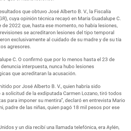
esultados que obtuvo José Alberto B. V., la Fiscalía
FGR), cuya opinión técnica recayó en María Guadalupe C.
e de 2022 que, hasta ese momento, no había lesiones,
revisiones se acreditaron lesiones del tipo temporal
ieron exclusivamente al cuidado de su madre y de su tía
tos agresores.
alupe C. O confirmó que por lo menos hasta el 23 de
a denuncia interpuesta, nunca hubo lesiones
gicas que acreditaran la acusación.
itido por José Alberto B. V., quien habría sido
 a solicitud de la exdiputada Carmen Lozano, tiró todos
tas para imponer su mentira”, declaró en entrevista Mario
i, padre de las niñas, quien pagó 18 mil pesos por ese
nidos y un día recibí una llamada telefónica, era Aylén,