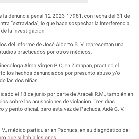
e la denuncia penal 12-2023-17981, con fecha del 31 de
tra “extraviada”, lo que hace sospechar la interferencia
 de la investigación.
ados del informe de José Alberto B. V. representan una
studios practicados por otros médicos.
ginecóloga Alma Virgen P. C, en Zimapán, practicó el
artó los hechos denunciados por presunto abuso y/o
 de las dos niñas.
ticado el 18 de junio por parte de Araceli R.M., también en
ias sobre las acusaciones de violación. Tres días
 y perito oficial, pero esta vez de Pachuca, Aidé G. V.
V., médico particular en Pachuca, en su diagnóstico del
ró que sí había lesiones.