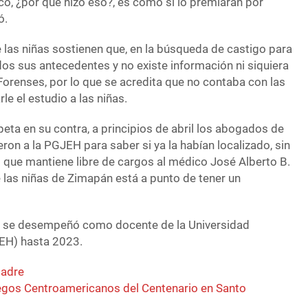
ico, ¿por qué hizo eso?, es como si lo premiaran por
ó.
las niñas sostienen que, en la búsqueda de castigo para
os sus antecedentes y no existe información ni siquiera
Forenses, por lo que se acredita que no contaba con las
le el estudio a las niñas.
peta en su contra, a principios de abril los abogados de
ron a la PGJEH para saber si ya la habían localizado, sin
o que mantiene libre de cargos al médico José Alberto B.
e las niñas de Zimapán está a punto de tener un
én se desempeñó como docente de la Universidad
EH) hasta 2023.
padre
egos Centroamericanos del Centenario en Santo