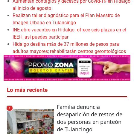
Aumentan contagios y decesos por Covid-19 en Hidalgo
al inicio de agosto
Realizan taller diagnóstico para el Plan Maestro de
Imagen Urbana en Tulancingo
INE abre vacantes en Hidalgo: ofrece seis plazas en el
IEEH; así puedes participar
Hidalgo destina más de 37 millones de pesos para
adultos mayores; rehabilitarán centros gerontológicos
Lo más reciente
Familia denuncia
1
desaparición de restos de
dos personas en panteón
de Tulancingo