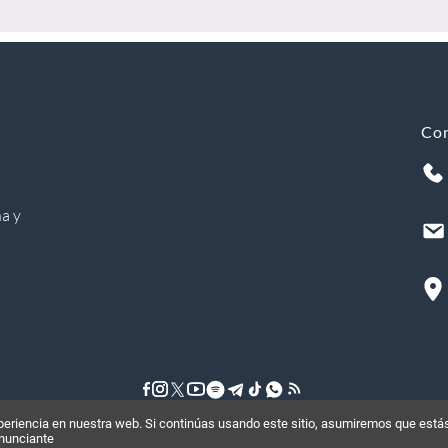
Co
a y
riencia en nuestra web. Si continúas usando este sitio, asumiremos que estás
©
2026
, Todos los derechos reservados
anunciante