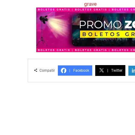
grave
i
Compatir
|
Facebook
|
Twitter