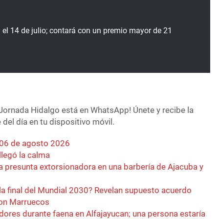
á el 14 de julio; contará con un premio mayor de 21
Jornada Hidalgo está en WhatsApp! Únete y recibe la
del día en tu dispositivo móvil.
 06 de agosto 2026
llegó la calma
a presunta extorsionadora en una barbería de Ajacuba y
la final del Mundial 2030? Revelan supuesto acuerdo
con Marruecos
dores durante faena en Alfajayucan; una persona estaría