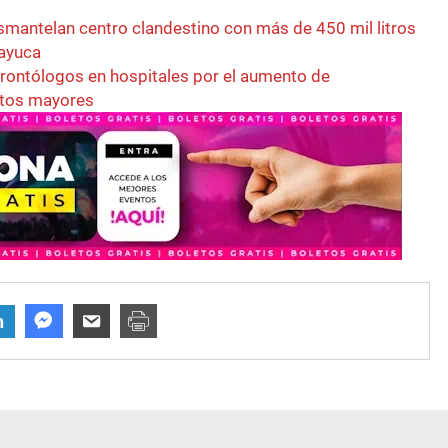
esmantelan centro clandestino con más de 450 mil litros
zayuca
rontólogos en hospitales por el aumento de
ltos mayores
n