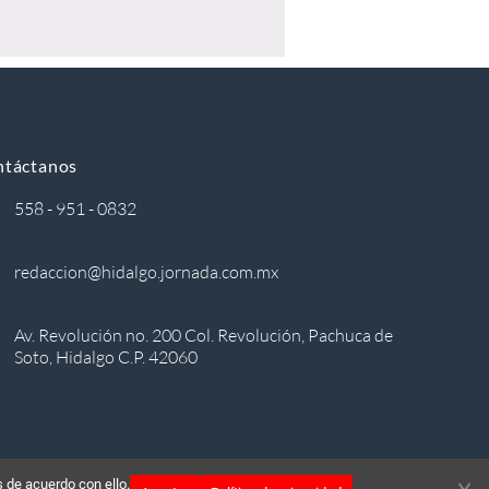
ntáctanos
558 - 951 - 0832
redaccion@hidalgo.jornada.com.mx
Av. Revolución no. 200 Col. Revolución, Pachuca de
Soto, Hidalgo C.P. 42060
 de acuerdo con ello.