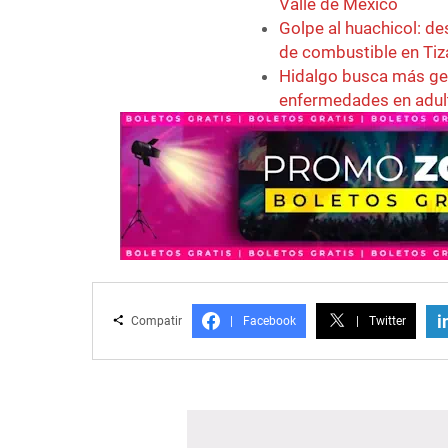
Valle de México
Golpe al huachicol: d
de combustible en Ti
Hidalgo busca más ge
enfermedades en adu
i
Compatir
|
Facebook
|
Twitter