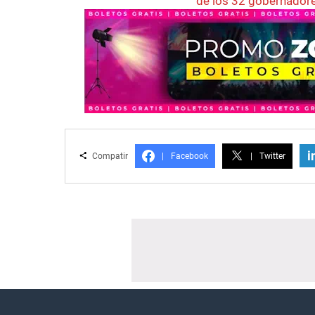
de los 32 gobernador
i
Compatir
|
Facebook
|
Twitter