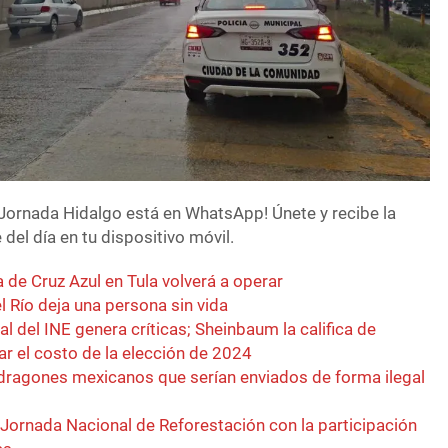
Jornada Hidalgo está en WhatsApp! Únete y recibe la
del día en tu dispositivo móvil.
a de Cruz Azul en Tula volverá a operar
l Río deja una persona sin vida
 del INE genera críticas; Sheinbaum la califica de
r el costo de la elección de 2024
 dragones mexicanos que serían enviados de forma ilegal
Jornada Nacional de Reforestación con la participación