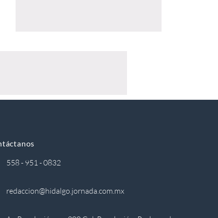
ntáctanos
558 - 951 - 0832
redaccion@hidalgo.jornada.com.mx