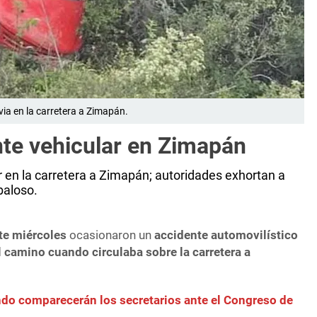
via en la carretera a Zimapán.
nte vehicular en Zimapán
r en la carretera a Zimapán; autoridades exhortan a
baloso.
ste miércoles
ocasionaron un
accidente automovilístico
l camino cuando circulaba sobre la carretera a
do comparecerán los secretarios ante el Congreso de