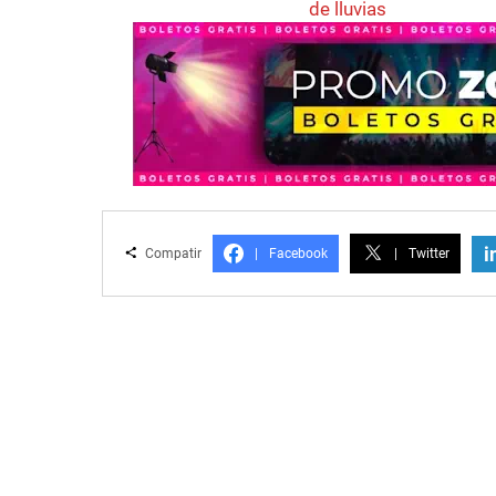
de lluvias
i
Compatir
|
Facebook
|
Twitter