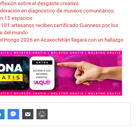
 reflexión sobre el desgaste creativo
ederación en diagnóstico de museos comunitarios;
en 15 espacios
! 101 artesanos reciben certificado Guinness por los
s del mundo
 el Hongo 2026 en Acaxochitlán llegará con un hallazgo
n