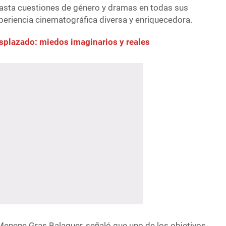
hasta cuestiones de género y dramas en todas sus
periencia cinematográfica diversa y enriquecedora.
splazado: miedos imaginarios y reales
Menene Gras Balaguer, señaló que uno de los objetivos