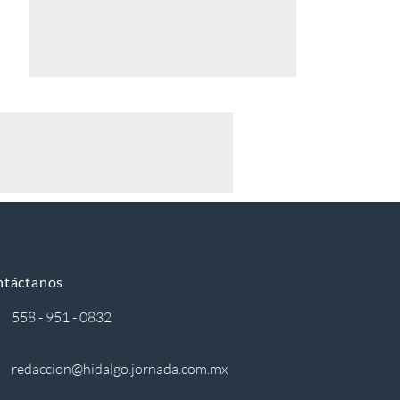
ntáctanos
558 - 951 - 0832
redaccion@hidalgo.jornada.com.mx