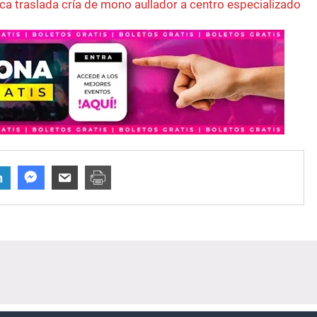
ca traslada cría de mono aullador a centro especializado
n