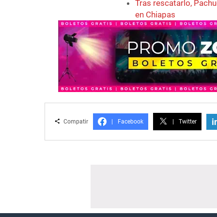
Tras rescatarlo, Pachu
en Chiapas
i
Compatir
|
Facebook
|
Twitter