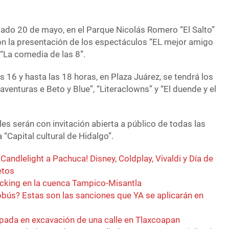
bado 20 de mayo, en el Parque Nicolás Romero “El Salto”
con la presentación de los espectáculos “EL mejor amigo
y “La comedia de las 8”.
as 16 y hasta las 18 horas, en Plaza Juárez, se tendrá los
venturas e Beto y Blue”, “Literaclowns” y “El duende y el
es serán con invitación abierta a público de todas las
 “Capital cultural de Hidalgo”.
Candlelight a Pachuca! Disney, Coldplay, Vivaldi y Día de
etos
acking en la cuenca Tampico-Misantla
zobús? Estas son las sanciones que YA se aplicarán en
ada en excavación de una calle en Tlaxcoapan