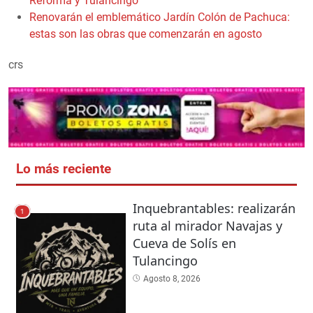
Reforma y Tulancingo
Renovarán el emblemático Jardín Colón de Pachuca:
estas son las obras que comenzarán en agosto
crs
Lo más reciente
Inquebrantables: realizarán
1
ruta al mirador Navajas y
Cueva de Solís en
Tulancingo
Agosto 8, 2026