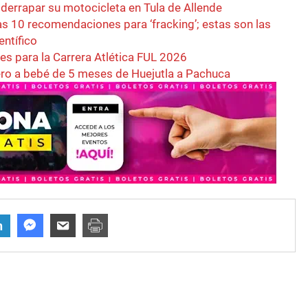
l derrapar su motocicleta en Tula de Allende
s 10 recomendaciones para ‘fracking’; estas son las
entífico
es para la Carrera Atlética FUL 2026
ero a bebé de 5 meses de Huejutla a Pachuca
n