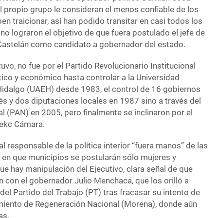
del propio grupo le consideran el menos confiable de los
n traicionar, así han podido transitar en casi todos los
 no lograron el objetivo de que fuera postulado el jefe de
Castelán como candidato a gobernador del estado.
o, no fue por el Partido Revolucionario Institucional
ítico y económico hasta controlar a la Universidad
idalgo (UAEH) desde 1983, el control de 16 gobiernos
s y dos diputaciones locales en 1987 sino a través del
l (PAN) en 2005, pero finalmente se inclinaron por el
ekc Cámara.
l responsable de la política interior “fuera manos” de las
r en que municipios se postularán sólo mujeres y
ue hay manipulación del Ejecutivo, clara señal de que
 con el gobernador Julio Menchaca, que los orilló a
 del Partido del Trabajo (PT) tras fracasar su intento de
miento de Regeneración Nacional (Morena), donde aún
as.