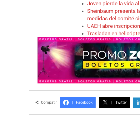
Joven pierde la vida a
Sheinbaum presenta la
medidas del comité ci
UAEH abre inscripcion
Trasladan en helicópt
i
Compatir
|
Facebook
|
Twitter