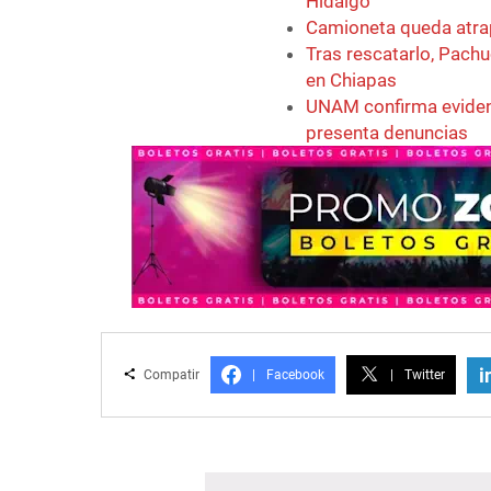
Hidalgo
Camioneta queda atrap
Tras rescatarlo, Pachu
en Chiapas
UNAM confirma eviden
presenta denuncias
i
Compatir
|
Facebook
|
Twitter