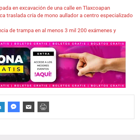
ada en excavación de una calle en Tlaxcoapan
ca traslada cría de mono aullador a centro especializado
cia de trampa en al menos 3 mil 200 exámenes y
n