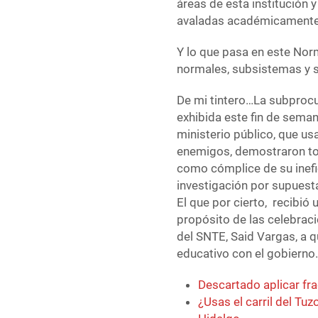
áreas de esta institución 
avaladas académicament
Y lo que pasa en este Norma
normales, subsistemas y s
De mi tintero…La subprocu
exhibida este fin de seman
ministerio público, que us
enemigos, demostraron tota
como cómplice de su inefi
investigación por supuesta
El que por cierto, recibi
propósito de las celebraci
del SNTE, Said Vargas, a q
educativo con el gobierno
Descartado aplicar fr
¿Usas el carril del Tu