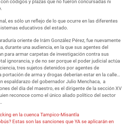
y con códigos y plazas que no fueron concursadas ni
e.
l, es sólo un reflejo de lo que ocurre en las diferentes
istemas educativos del estado.
raduría oriente de Irám González Pérez, fue nuevamente
a, durante una audiencia, en la que sus agentes del
an para armar carpetas de investigación contra sus
l ignorancia, y de no ser porque el poder judicial actúa
ciencia, tres sujetos detenidos por agentes de
 portación de arma y drogas deberían estar en la calle…
ó un espaldarazo del gobernador Julio Menchaca, a
ones del día del maestro, es el dirigente de la sección XV
uien reconoce como el único aliado político del sector
…
acking en la cuenca Tampico-Misantla
zobús? Estas son las sanciones que YA se aplicarán en