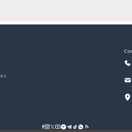
Co
a y