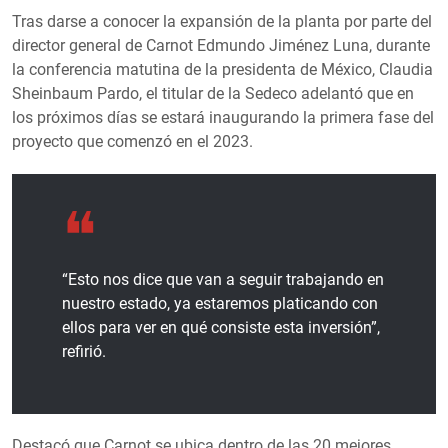
Tras darse a conocer la expansión de la planta por parte del
director general de Carnot Edmundo Jiménez Luna, durante
la conferencia matutina de la presidenta de México, Claudia
Sheinbaum Pardo, el titular de la Sedeco adelantó que en
los próximos días se estará inaugurando la primera fase del
proyecto que comenzó en el 2023.
“Esto nos dice que van a seguir trabajando en
nuestro estado, ya estaremos platicando con
ellos para ver en qué consiste esta inversión”,
refirió.
Destacó que Carnot se ubica dentro de las 20 mejores