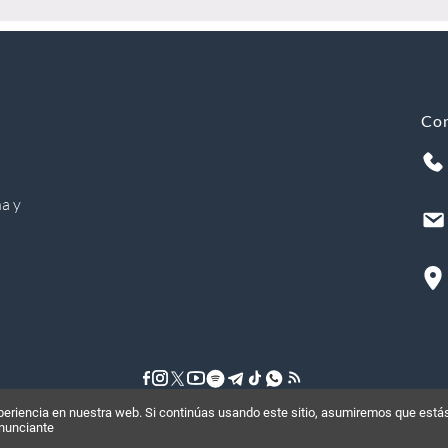
Co
a y
riencia en nuestra web. Si continúas usando este sitio, asumiremos que estás
©
2026
, Todos los derechos reservados
anunciante