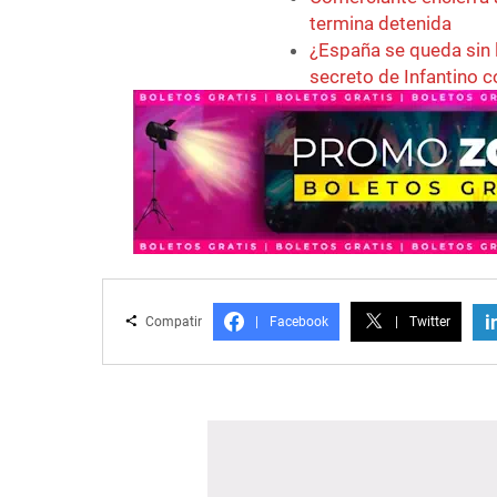
termina detenida
¿España se queda sin 
secreto de Infantino 
i
Compatir
|
Facebook
|
Twitter