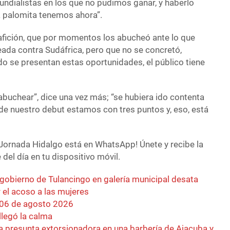
undialistas en los que no pudimos ganar, y haberlo
a palomita tenemos ahora”.
 afición, que por momentos los abucheó ante lo que
eada contra Sudáfrica, pero que no se concretó,
 se presentan estas oportunidades, el público tiene
abuchear”, dice una vez más; “se hubiera ido contenta
de nuestro debut estamos con tres puntos y, eso, está
Jornada Hidalgo está en WhatsApp! Únete y recibe la
del día en tu dispositivo móvil.
 gobierno de Tulancingo en galería municipal desata
r el acoso a las mujeres
 06 de agosto 2026
llegó la calma
a presunta extorsionadora en una barbería de Ajacuba y