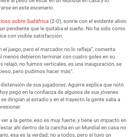
iere al peso de estar en un Mundial en casa y lo
rarse en este escenario.
rioso sobre Sudáfrica
(2-0), sonríe con el evidente alivio
un pendiente que le quitaba el sueño. No ha sido como
ice con visible satisfacción.
el juego, pero el marcador no lo refleja”, comenta
l menos debieron terminar con cuatro goles en su
s relajó, no fuimos verticales, es una inauguración, se
 peso, pero pudimos hacer más”.
a distensión de sus jugadores, Aguirre explica que notó
 hoy pegó en la confianza de algunos de sus jóvenes
 dirigían al estadio y en el trayecto la gente salía a
presionar.
 ver a la gente, eso es muy fuerte, y tiene un impacto en
 “estar ahí dentro de la cancha en un Mundial en casa no
ario, esa es la verdad; no a todos, pero sí tuvo un