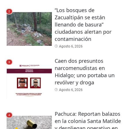
“Los bosques de
2
Zacualtipán se están
llenando de basura”
ciudadanos alertan por
contaminación
Agosto 6, 2026
Caen dos presuntos
3
narcomenudistas en
Hidalgo; uno portaba un
revólver y droga
Agosto 6, 2026
Pachuca: Reportan balazos
4
en la colonia Santa Matilde
y despliegan operativo en