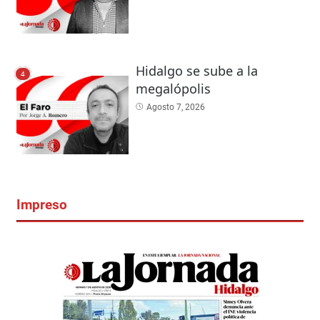
Hidalgo se sube a la
4
megalópolis
Agosto 7, 2026
Impreso