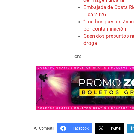
de imagen urbana
Embajada de Costa Ric
Tica 2026
“Los bosques de Zacua
por contaminación
Caen dos presuntos na
droga
crs
i
Compatir
|
Facebook
|
Twitter