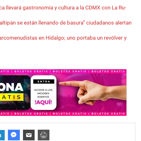
a llevará gastronomía y cultura a la CDMX con La Ru-
ltipán se están llenando de basura” ciudadanos alertan
rcomenudistas en Hidalgo; uno portaba un revólver y
n