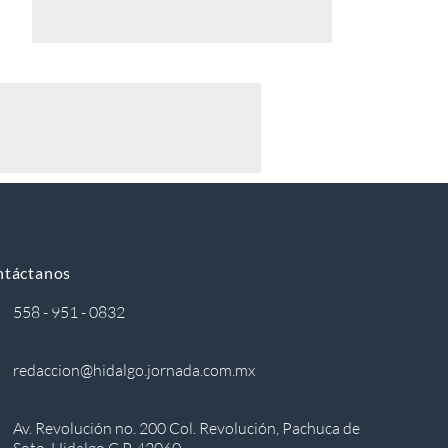
ntáctanos
558 - 951 - 0832
redaccion@hidalgo.jornada.com.mx
Av. Revolución no. 200 Col. Revolución, Pachuca de
Soto, Hidalgo C.P. 42060