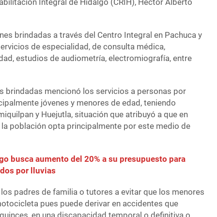
abilitación Integral de Hidalgo (CRIH), Héctor Alberto
nes brindadas a través del Centro Integral en Pachuca y
ervicios de especialidad, de consulta médica,
idad, estudios de audiometría, electromiografía, entre
s brindadas mencionó los servicios a personas por
cipalmente jóvenes y menores de edad, teniendo
iquilpan y Huejutla, situación que atribuyó a que en
 la población opta principalmente por este medio de
lgo busca aumento del 20% a su presupuesto para
dos por lluvias
 los padres de familia o tutores a evitar que los menores
otocicleta pues puede derivar en accidentes que
guinces, en una discapacidad temporal o definitiva o