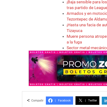
¡Baja sensible para lo
tras partido de Leagu
Armados y en motocicl
Tezontepec de Aldam
¡Hasta una facia de au
Tizayuca
Muere persona atropel
a la fuga
Sector metal-mecánico 
i
Compatir
|
Facebook
|
Twitter