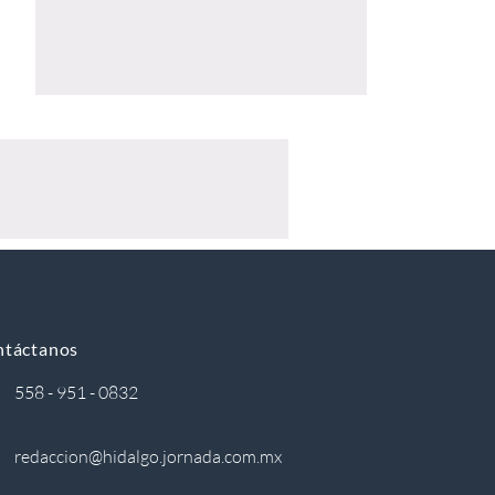
ntáctanos
558 - 951 - 0832
redaccion@hidalgo.jornada.com.mx