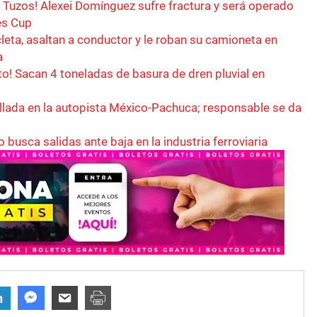
s Tuzos! Alexei Domínguez sufre fractura y será operado
es Cup
eta, asaltan a conductor y le roban su camioneta en
a
to! Sacan 4 toneladas de basura de dren pluvial en
lada en la autopista México-Pachuca; responsable se da
busca salidas ante baja en la industria ferroviaria
n