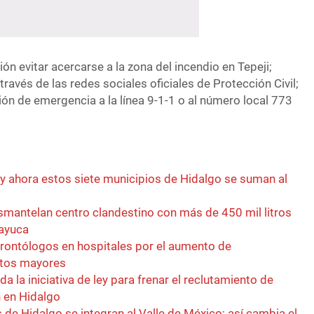
ón evitar acercarse a la zona del incendio en Tepeji;
avés de las redes sociales oficiales de Protección Civil;
ción de emergencia a la línea 9-1-1 o al número local 773
 y ahora estos siete municipios de Hidalgo se suman al
esmantelan centro clandestino con más de 450 mil litros
zayuca
rontólogos en hospitales por el aumento de
ltos mayores
a la iniciativa de ley para frenar el reclutamiento de
 en Hidalgo
 de Hidalgo se integran al Valle de México; así cambia el