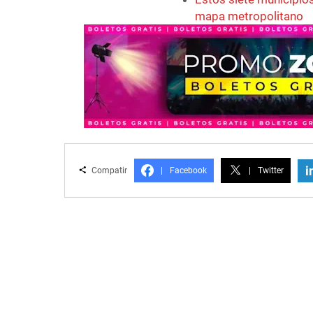
mapa metropolitano
i
Compatir
|
Facebook
|
Twitter