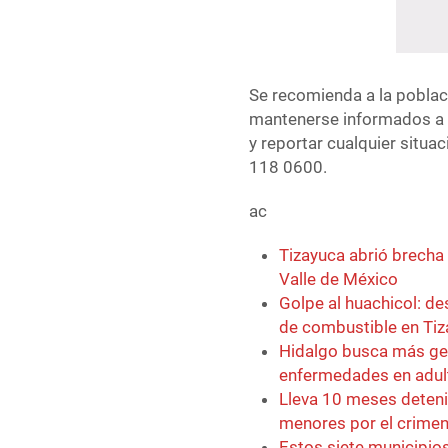
Se recomienda a la poblaci
mantenerse informados a tr
y reportar cualquier situa
118 0600.
ac
Tizayuca abrió brecha
Valle de México
Golpe al huachicol: d
de combustible en Ti
Hidalgo busca más ge
enfermedades en adu
Lleva 10 meses detenid
menores por el crimen
Estos siete municipios