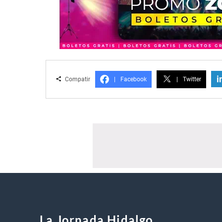
i
Compatir
|
Facebook
|
Twitter
La Jornada Hidalgo