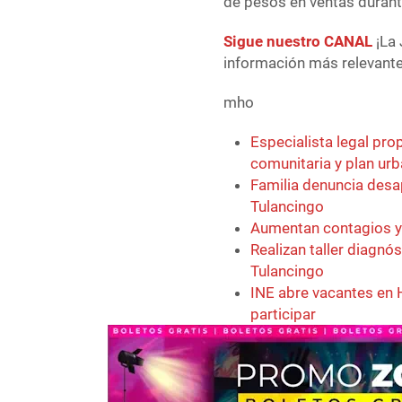
de pesos en ventas durant
Sigue nuestro CANAL
¡La 
información más relevante 
mho
Especialista legal pro
comunitaria y plan ur
Familia denuncia desa
Tulancingo
Aumentan contagios y 
Realizan taller diagn
Tulancingo
INE abre vacantes en H
participar