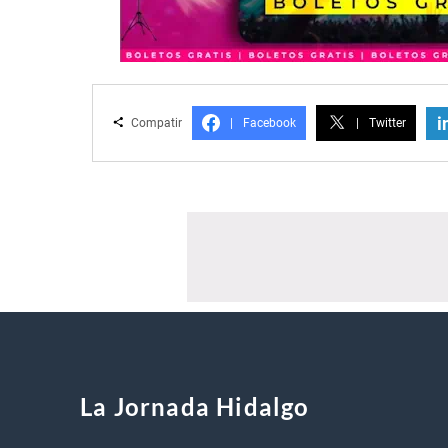
i
Compatir
|
Facebook
|
Twitter
La Jornada Hidalgo