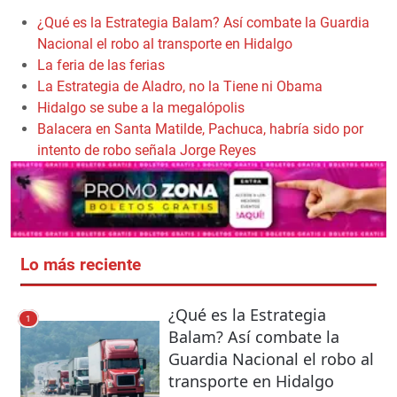
¿Qué es la Estrategia Balam? Así combate la Guardia
Nacional el robo al transporte en Hidalgo
La feria de las ferias
La Estrategia de Aladro, no la Tiene ni Obama
Hidalgo se sube a la megalópolis
Balacera en Santa Matilde, Pachuca, habría sido por
intento de robo señala Jorge Reyes
Lo más reciente
¿Qué es la Estrategia
1
Balam? Así combate la
Guardia Nacional el robo al
transporte en Hidalgo