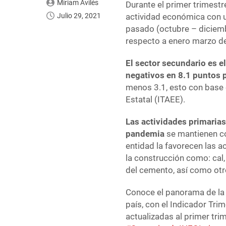
Miriam Avilés
Durante el primer trimestr
Julio 29, 2021
actividad económica con u
pasado (octubre – diciemb
respecto a enero marzo d
El sector secundario es 
negativos en 8.1 puntos 
menos 3.1, esto con base 
Estatal (ITAEE).
Las actividades primaria
pandemia
se mantienen co
entidad la favorecen las a
la construcción como: cal,
del cemento, así como ot
Conoce el panorama de la 
país, con el Indicador Tri
actualizadas al primer tr