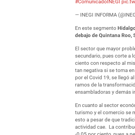
#ComunicadoINEGI
pic.t
— INEGI INFORMA (@INE
En este segmento
Hidalgo
debajo de Quintana Roo, 
El sector que mayor proble
secundario, pues corte a l
ciento con respecto al mis
tan negativa si se toma en
por el Covid 19, se llegó 
ramos de la transformació
ensambladoras y demás in
En cuanto al sector econó
turismo y el comercio se 
esto a pesar de que tradic
actividad cae. La contribu
-0.05 por ciento, pues a p