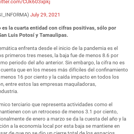
witter.com/CUk603xpkj
GI_INFORMA)
July 29, 2021
 es la cuarta entidad con cifras positivas, sólo por
San Luis Potosí y Tamaulipas.
mática enfrenta desde el inicio de la pandemia es el
os primeros tres meses, la baja fue de menos 8.6 por
mo periodo del año anterior. Sin embargo, la cifra no es
 cuenta que en los meses más difíciles del confinamiento
al menos 16 por ciento y la caída impacto en todos los
n, entre estos las empresas maquiladoras,
dustria.
mico terciario que representa actividades como el
mantienen con un retroceso de menos 3.1 por ciento,
ionalmente de enero a marzo se da la cuesta del año y la
ción a la economía local por esta baja se mantiene en
esar de que no se dio un cierre total de los espacios