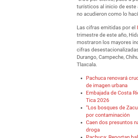
turísticos al inicio de est
no acudieron como lo hací
Las cifras emitidas por el
trimestre de este año, Hid
mostraron los mayores in
cifras desestacionalizada
Durango, Campeche, Chihua
Tlaxcala.
Pachuca renovará cruc
de imagen urbana
Embajada de Costa Ric
Tica 2026
“Los bosques de Zacua
por contaminación
Caen dos presuntos na
droga
Pachuca: Reportan bal