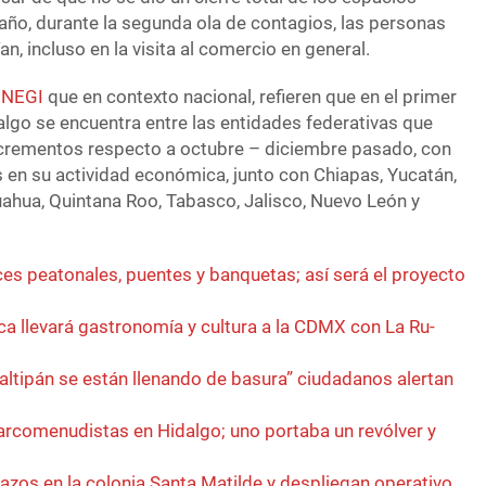
e año, durante la segunda ola de contagios, las personas
an, incluso en la visita al comercio en general.
INEGI
que en contexto nacional, refieren que en el primer
algo se encuentra entre las entidades federativas que
crementos respecto a octubre – diciembre pasado, con
s en su actividad económica, junto con Chiapas, Yucatán,
hua, Quintana Roo, Tabasco, Jalisco, Nuevo León y
es peatonales, puentes y banquetas; así será el proyecto
a llevará gastronomía y cultura a la CDMX con La Ru-
ltipán se están llenando de basura” ciudadanos alertan
rcomenudistas en Hidalgo; uno portaba un revólver y
azos en la colonia Santa Matilde y despliegan operativo