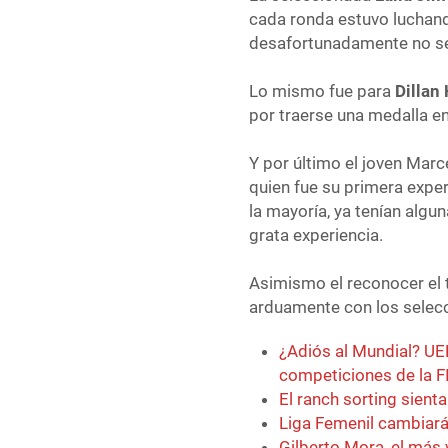
cada ronda estuvo luchand
desafortunadamente no se 
Lo mismo fue para
Dillan
por traerse una medalla e
Y por último el joven Marc
quien fue su primera exper
la mayoría, ya tenían algu
grata experiencia.
Asimismo el reconocer el 
arduamente con los selecc
¿Adiós al Mundial? UE
competiciones de la F
El ranch sorting sien
Liga Femenil cambiará
Gilberto Mora, el más 