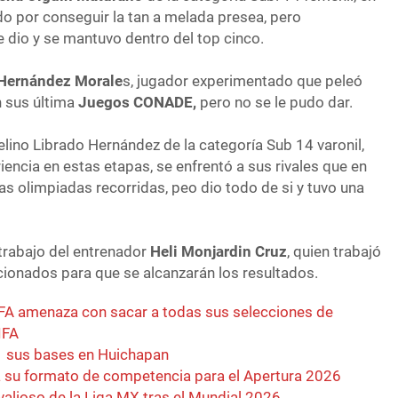
o por conseguir la tan a melada presea, pero
dio y se mantuvo dentro del top cinco.
 Hernández Morale
s, jugador experimentado que peleó
n sus última
Juegos CONADE,
pero no se le pudo dar.
elino Librado Hernández de la categoría Sub 14 varonil,
iencia en estas etapas, se enfrentó a sus rivales que en
nas olimpiadas recorridas, peo dio todo de si y tuvo una
trabajo del entrenador
Heli Monjardin Cruz
, quien trabajó
ionados para que se alcanzarán los resultados.
FA amenaza con sacar a todas sus selecciones de
IFA
ta sus bases en Huichapan
 su formato de competencia para el Apertura 2026
valioso de la Liga MX tras el Mundial 2026