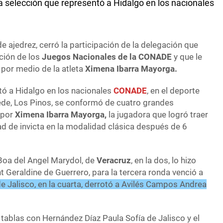
a selección que representó a Hidalgo en los nacionales
 de ajedrez, cerró la participación de la delegación que
ición de los
Juegos Nacionales de la CONADE
y que le
 por medio de la atleta
Ximena Ibarra Mayorga.
tó a Hidalgo en los nacionales
CONADE
, en el deporte
de, Los Pinos, se conformó de cuatro grandes
 por
Ximena Ibarra Mayorga,
la jugadora que logró traer
ad de invicta en la modalidad clásica después de 6
 Boa del Angel Marydol, de
Veracruz
, en la dos, lo hizo
 Geraldine de Guerrero, para la tercera ronda venció a
e Jalisco, en la cuarta, derrotó a Avilés Campos Andrea
tablas con Hernández Díaz Paula Sofía de Jalisco y el