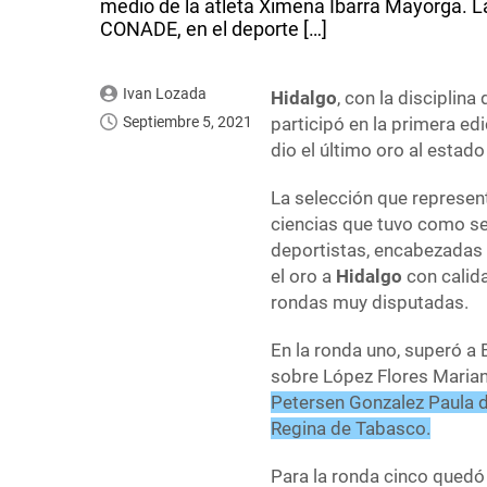
medio de la atleta Ximena Ibarra Mayorga. L
CONADE, en el deporte […]
Ivan Lozada
Hidalgo
, con la disciplina
Septiembre 5, 2021
participó en la primera ed
dio el último oro al estado
La selección que represen
ciencias que tuvo como se
deportistas, encabezadas
el oro a
Hidalgo
con calid
rondas muy disputadas.
En la ronda uno, superó a
sobre López Flores Mariant
Petersen Gonzalez Paula d
Regina de Tabasco.
Para la ronda cinco quedó 