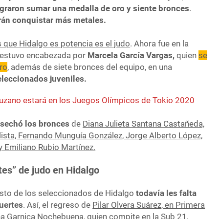
graron sumar una medalla de oro y siente bronces
.
án conquistar más metales.
 que Hidalgo es potencia es el judo
. Ahora fue en la
l estuvo encabezada por
Marcela García Vargas,
quien
se
ro
, además de siete bronces del equipo, en una
eleccionados juveniles.
zano estará en los Juegos Olímpicos de Tokio 2020
osechó los bronces
de
Diana Julieta Santana Castañeda,
elista, Fernando Munguía González, Jorge Alberto López,
y Emiliano Rubio Martínez.
rtes” de judo en Hidalgo
esto de los seleccionados de Hidalgo
todavía les falta
uertes
. Así, el regreso de
Pilar Olvera Suárez, en Primera
na Garnica Nochebuena, quien compite en la Sub 21
,