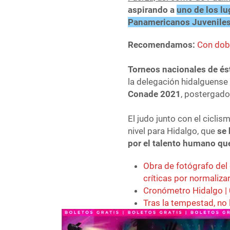
aspirando a
uno de los l
Panamericanos Juveniles
Recomendamos:
Con dob
Torneos nacionales de ésta
la delegación hidalguense
Conade 2021
, postergado
El judo junto con el cicli
nivel para Hidalgo, que
se 
por el talento humano que
Obra de fotógrafo del
críticas por normaliza
Cronómetro Hidalgo |
Tras la tempestad, no 