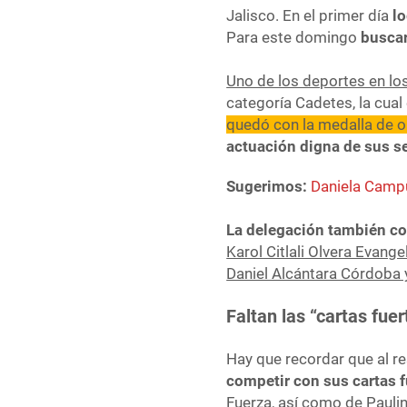
Jalisco. En el primer día
lo
Para este domingo
buscar
Uno de los deportes en los
categoría Cadetes, la cua
quedó con la medalla de o
actuación digna de sus s
Sugerimos:
Daniela Campu
La delegación también c
Karol Citlali Olvera Evang
Daniel Alcántara Córdoba 
Faltan las “cartas fue
Hay que recordar que al r
competir con sus cartas f
Fuerza, así como de Pauli