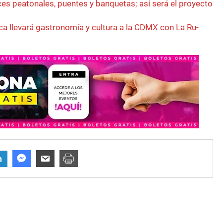
es peatonales, puentes y banquetas; así será el proyecto
a llevará gastronomía y cultura a la CDMX con La Ru-
n