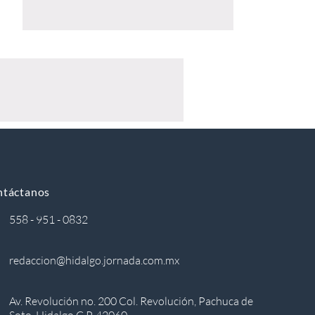
ntáctanos
558 - 951 - 0832
redaccion@hidalgo.jornada.com.mx
Av. Revolución no. 200 Col. Revolución, Pachuca de
Soto, Hidalgo C.P. 42060