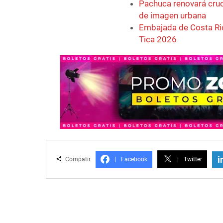
Pachuca renovará cruc
de imagen urbana
Embajada de Costa Ric
Tica 2026
i
Compatir
|
Facebook
|
Twitter