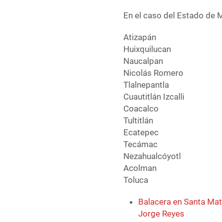
En el caso del Estado de 
Atizapán
Huixquilucan
Naucalpan
Nicolás Romero
Tlalnepantla
Cuautitlán Izcalli
Coacalco
Tultitlán
Ecatepec
Tecámac
Nezahualcóyotl
Acolman
Toluca
Balacera en Santa Mati
Jorge Reyes