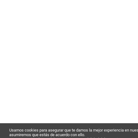
Usamos cookies para asegurar que te damos la mejor experiencia en nuest
asumiremos que estás de acuerdo con ello.