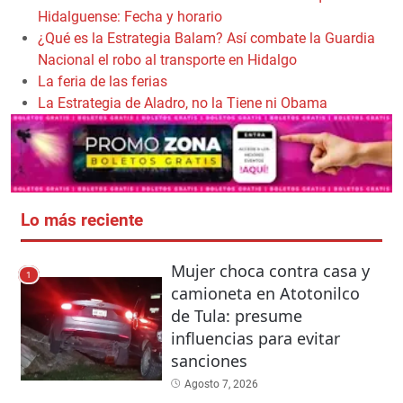
Hidalguense: Fecha y horario
¿Qué es la Estrategia Balam? Así combate la Guardia
Nacional el robo al transporte en Hidalgo
La feria de las ferias
La Estrategia de Aladro, no la Tiene ni Obama
Lo más reciente
Mujer choca contra casa y
1
camioneta en Atotonilco
de Tula: presume
influencias para evitar
sanciones
Agosto 7, 2026