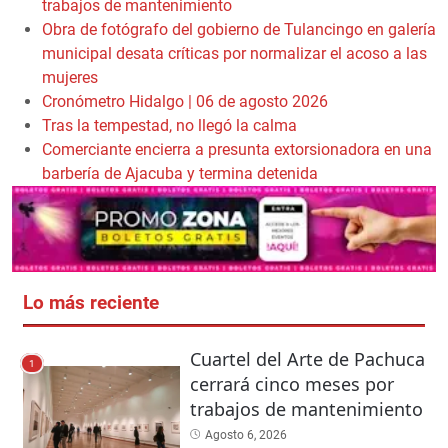
trabajos de mantenimiento
Obra de fotógrafo del gobierno de Tulancingo en galería
municipal desata críticas por normalizar el acoso a las
mujeres
Cronómetro Hidalgo | 06 de agosto 2026
Tras la tempestad, no llegó la calma
Comerciante encierra a presunta extorsionadora en una
barbería de Ajacuba y termina detenida
Lo más reciente
Cuartel del Arte de Pachuca
1
cerrará cinco meses por
trabajos de mantenimiento
Agosto 6, 2026