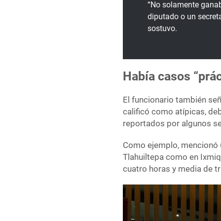
“No solamente ganab
diputado o un secreta
sostuvo.
Había casos “prá
El funcionario también señ
calificó como atípicas, de
reportados por algunos se
Como ejemplo, mencionó u
Tlahuiltepa como en Ixmi
cuatro horas y media de t