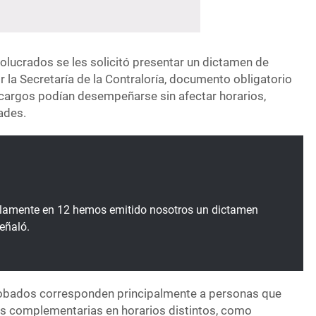
volucrados se les solicitó presentar un dictamen de
 la Secretaría de la Contraloría, documento obligatorio
 cargos podían desempeñarse sin afectar horarios,
ades.
olamente en 12 hemos emitido nosotros un dictamen
eñaló.
robados corresponden principalmente a personas que
 complementarias en horarios distintos, como